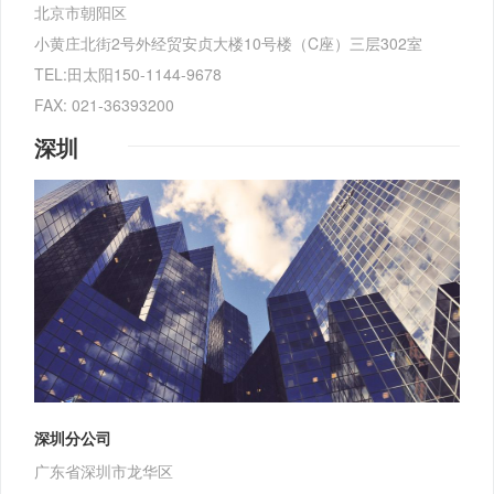
北京市朝阳区
小黄庄北街2号外经贸安贞大楼10号楼（C座）三层302室
TEL:田太阳150-1144-9678
FAX: 021-36393200
深圳
深圳分公司
广东省深圳市龙华区