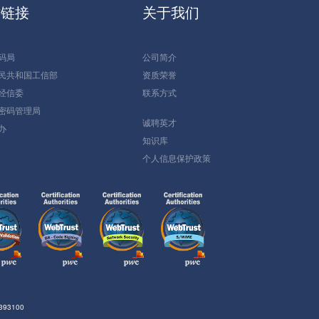
站链接
关于我们
码局
公司简介
民共和国工信部
资质荣誉
经信委
联系方式
密码管理局
诚聘英才
办
知识库
个人信息保护政策
93100