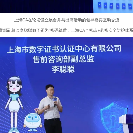
上海CA在论坛设立展台并与出席活动的领导嘉宾互动交流
案部副总监李聪聪做了题为“密码筑盾：上海CA全密态+芯密安全防护体系