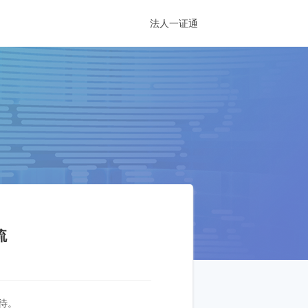
法人一证通
流
待。