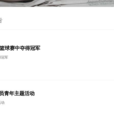
告
”篮球赛中夺得冠军
得冠军
团员青年主题活动
活动