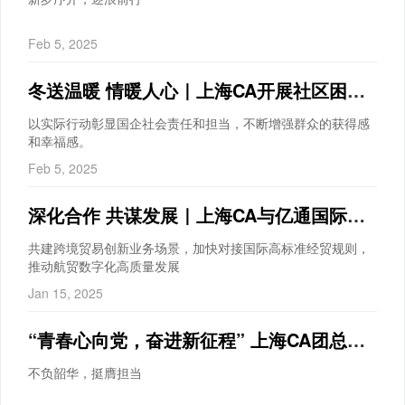
Feb 5, 2025
冬送温暖 情暖人心｜上海CA开展社区困难群众新春慰问活动
以实际行动彰显国企社会责任和担当，不断增强群众的获得感
和幸福感。
Feb 5, 2025
深化合作 共谋发展｜上海CA与亿通国际开展合作交流研讨
共建跨境贸易创新业务场景，加快对接国际高标准经贸规则，
推动航贸数字化高质量发展
Jan 15, 2025
“青春心向党，奋进新征程” 上海CA团总支开展2024超龄团员离团仪式
不负韶华，挺膺担当