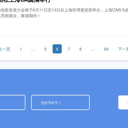
创新发展大会将于6月11日至13日在上海世博展览馆举办，上海CA作
案亮相展会，敬请期待！
上一页
1
...
5
6
7
8
...
69
下一