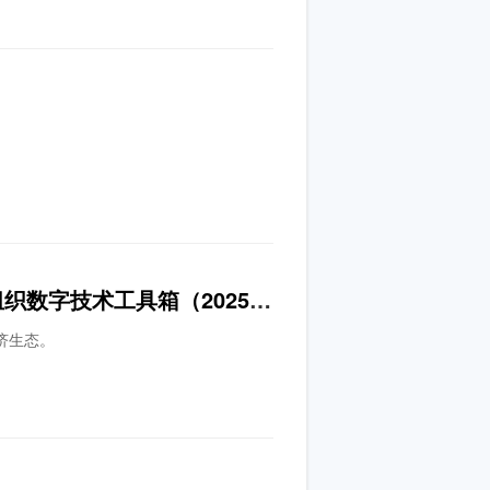
重磅发布！上海CA自主研发的“中-俄跨境电子签署服务”入编《中国-上海合作组织数字技术工具箱（2025）》
济生态。